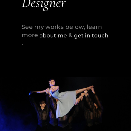
Designer
See my works below, learn
more
&
about me
get in touch
.
Cinderella
Astana Opera