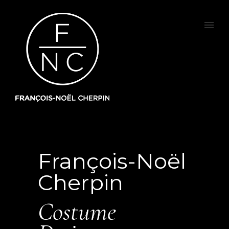
François-Noël
Cherpin
Costume